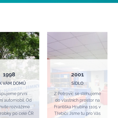
1998
2001
 K VÁM DOMŮ
SÍDLO
upujeme první
Z Petrovic se stěhujeme
ní automobil. Od
do vlastních prostor na
chvíle rozvážíme
Františka Hrubína 1105 v
robky po celé ČR
Třebíči. Jsme tu pro Vás