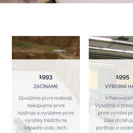
1993
1995
ZAČÍNÁME
VÝROBNÍ H
Dovážíme první materiál,
V Petrovicíc
nakupujme první
Vysočině si pro
nástroje a vyrábíme první
první výrobní pr
výrobky (nádrže na
Dále rozšiřu
odpadní vodu, tech,
portfolio o vod