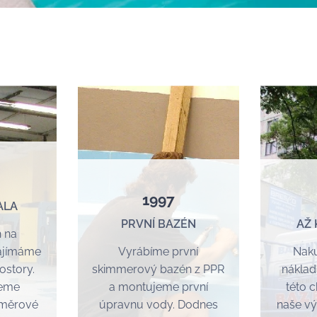
1997
ALA
PRVNÍ BAZÉN
AŽ
h na
najímáme
Vyrábíme první
Nak
ostory.
skimmerový bazén z PPR
náklad
jeme
a montujeme první
této 
oměrové
úpravnu vody. Dodnes
naše vý