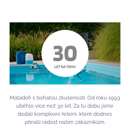
Matadoři s bohatou zkušeností. Od roku 1993
uběhlo více než 30 let. Za tu dobu jsme
dodali komplexní řešení, které dodnes
přináší radost našim zákazníkům.