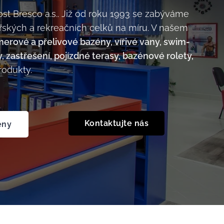
t Bresco a.s.. Již od roku 1993 se zabýváme
kých a rekreačních celků na míru. V našem
erové a přelivové bazény, vířivé vany, swim-
y, zastřešení, pojízdné terasy, bazénové rolety,
rodukty.
Kontaktujte nás
ény