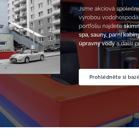
Jsme akciová společnos
výrobou vodohospodářs
portfoliu najdete
skimm
spa, sauny, parní kabin
úpravny vody
a další p
Prohlédněte si baz