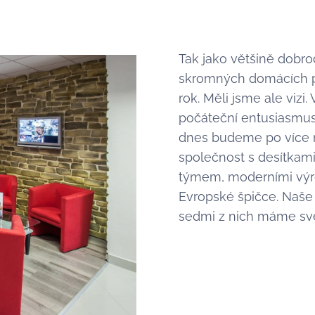
Tak jako většině dobr
skromných domácích p
rok. Měli jsme ale vizi
počáteční entusiasmus
dnes budeme po více ne
společnost s desítkam
týmem, moderními výro
Evropské špičce. Naše 
sedmi z nich máme své