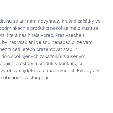
odruhů se ani nám nevyhnuly krušné začátky ve
odmínkách s produkcí několika málo kusů za
. Vizi která nás hnala vpřed. Přes všechen
 by nás však ani ve snu nenapadlo, že Vám
ž třiceti letech prezentovat stabilní
i tisíc spokojených zákazníků, zkušeným
bními prostory a produkty konkurující
výrobky najdete ve čtrnácti zemích Evropy a v
 obchodní zastoupení.