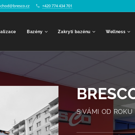
chod@bresco.cz
+420 774 434 701
alizace
Bazény
Zakrytí bazénu
Wellness
BRESCO
S VÁMI OD ROKU 