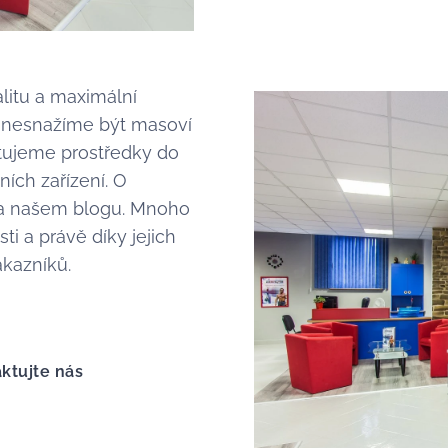
itu a maximální
se nesnažíme být masoví
stujeme prostředky do
ích zařízení. O
 na našem blogu. Mnoho
ti a právě díky jejich
ákazníků.
ktujte nás