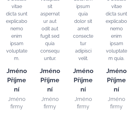
vitae
sit
ipsum
vitae
dicta sunt
aspernat
quia
dicta sunt
explicabo
ur aut
dolor sit
explicabo
nemo
odit aut
amet
nemo
enim
fugit sed
consecte
enim
ipsam
quia
tur
ipsam
voluptate
consequ
adipisci
voluptate
m.
untur.
velit.
m quia.
Jméno
Jméno
Jméno
Jméno
Příjme
Příjme
Příjme
Příjme
ní
ní
ní
ní
Jméno
Jméno
Jméno
Jméno
firmy
firmy
firmy
firmy