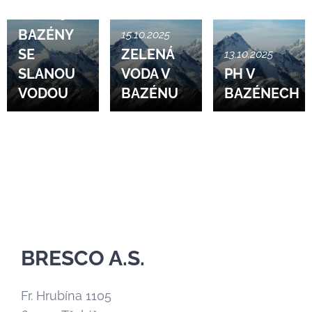
01.11.2025
BAZÉNY
15.10.2025
SE
ZELENÁ
13.10.2025
SLANOU
VODA V
PH V
VODOU
BAZÉNU
BAZÉNECH
BRESCO A.S.
Fr. Hrubína 1105