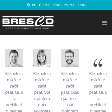
PO - ČT: 7:00 - 16:00 | PÁ: 7:00 - 15:00
Klikněte a
Klikněte a
Klikněte a
Klikněte a
můžete
můžete
můžete
můžete
začít
začít
začít
začít
psát. Qua
psát. Vol
psát. Quis
psát. Qua
si
uptatem
quam est
si
architect
quia
qui
architect
o beatae
voluptas
dolorem
o beatae