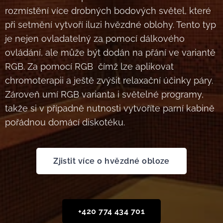
rozmístění více drobných bodových světel, které
při setmění vytvoří iluzi hvězdné oblohy. Tento typ
je nejen ovladatelný za pomocí dálkového
ovládání, ale může být dodán na přání ve variantě
RGB. Za pomocí RGB čímž lze aplikovat
chromoterapii a ještě zvýšit relaxační účinky páry.
Zároveň umí RGB varianta i světelné programy,
takže si v případně nutnosti vytvoříte parní kabině
pořádnou domácí diskotéku.
Zjistit více o hvězdné obloze
+420 774 434 701