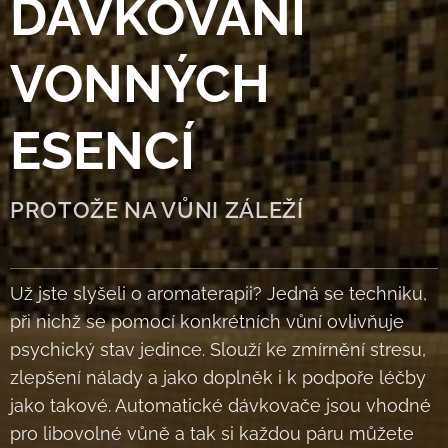
DÁVKOVÁNÍ
VONNÝCH
ESENCÍ
PROTOŽE NA VŮNI ZÁLEŽÍ
Už jste slyšeli o aromaterapii? Jedná se techniku,
při nichž se pomocí konkrétních vůní ovlivňuje
psychický stav jedince. Slouží ke zmírnění stresu,
zlepšení nálady a jako doplněk i k podpoře léčby
jako takové. Automatické dávkovače jsou vhodné
pro libovolné vůně a tak si každou páru můžete