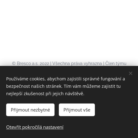
© Bresco a.s. 2022 | Všechna práva vyhrazna | Člen týmu
DAGHILD
Používáme cookies, abychom zajistili správné fungování a
Vodohospodářské celky
•
Ochrana osobních údajů
•
Ochrana
bezpečnost našich stránek. Tím vám můžeme zajistit tu
oznamovatelů protiprávního a neetického jednání
•
Všeobecné
nejlepší zkušenost při jejich návštěvě.
obchodní podmínky
•
Záruka
•
Zákaznická podpora
Přijmout nezbytné
Přijmout vše
Cookies
Otevřít pokročilá nastavení
Jazyky
Čeština
English