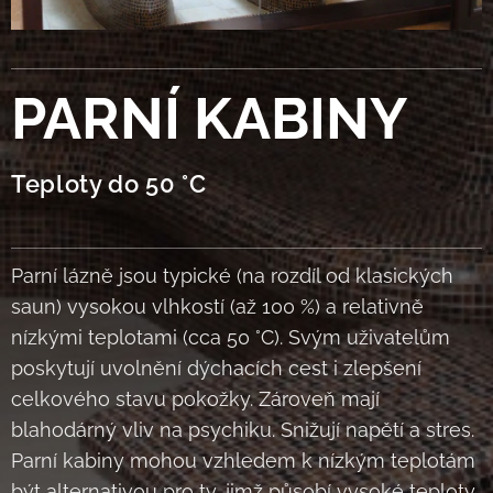
PARNÍ KABINY
Teploty do 50 °C
Parní lázně jsou typické (na rozdíl od klasických
saun) vysokou vlhkostí (až 100 %) a relativně
nízkými teplotami (cca 50 °C). Svým uživatelům
poskytují uvolnění dýchacích cest i zlepšení
celkového stavu pokožky. Zároveň mají
blahodárný vliv na psychiku. Snižují napětí a stres.
Parní kabiny mohou vzhledem k nízkým teplotám
být alternativou pro ty, jimž působí vysoké teploty