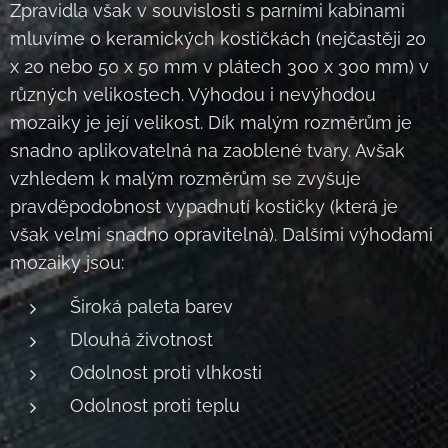
Zpravidla však v souvislosti s parními kabinami
mluvíme o keramických kostičkách (nejčastěji 20
x 20 nebo 50 x 50 mm v plátech 300 x 300 mm) v
různých velikostech. Výhodou i nevýhodou
mozaiky je její velikost. Dík malým rozměrům je
snadno aplikovatelná na zaoblené tvary. Avšak
vzhledem k malým rozměrům se zvyšuje
pravděpodobnost vypadnutí kostičky (která je
však velmi snadno opravitelná). Dalšími výhodami
mozaiky jsou:
Široká paleta barev
Dlouhá životnost
Odolnost proti vlhkosti
Odolnost proti teplu