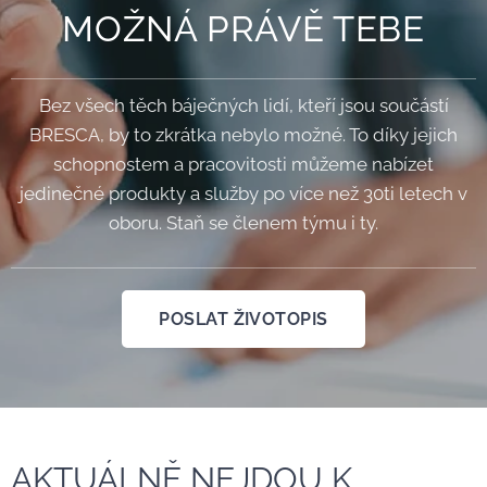
MOŽNÁ PRÁVĚ TEBE
Bez všech těch báječných lidí, kteří jsou součástí
BRESCA, by to zkrátka nebylo možné. To díky jejich
schopnostem a pracovitosti můžeme nabízet
jedinečné produkty a služby po více než 30ti letech v
oboru. Staň se členem týmu i ty.
POSLAT ŽIVOTOPIS
AKTUÁLNĚ NEJDOU K